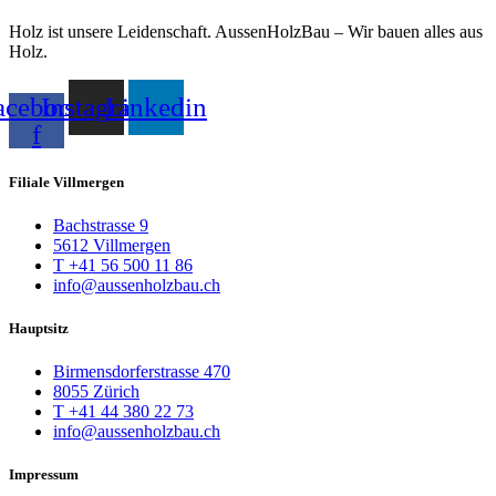
Holz ist unsere Leidenschaft. AussenHolzBau – Wir bauen alles aus
Holz.
acebook-
Instagram
Linkedin
f
Filiale Villmergen
Bachstrasse 9
5612 Villmergen
T +41 56 500 11 86
info@aussenholzbau.ch
Hauptsitz
Birmensdorferstrasse 470
8055 Zürich
T +41 44 380 22 73
info@aussenholzbau.ch
Impressum